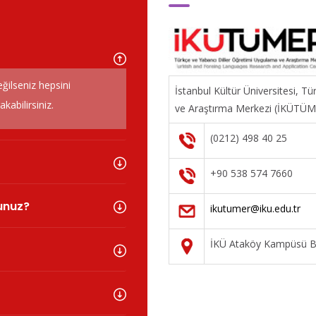
eğilseniz hepsini
İstanbul Kültür Üniversitesi, T
abilirsiniz.
ve Araştırma Merkezi (İKÜTÜ
(0212) 498 40 25
+90 538 574 7660
sunuz?
ikutumer@iku.edu.tr
İKÜ Ataköy Kampüsü Ba