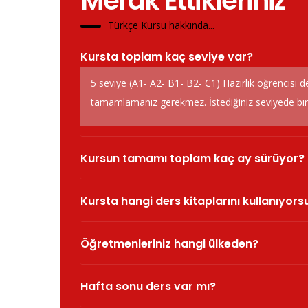
Merak Ettikleriniz
Türkçe Kursu hakkında...
Kursta toplam kaç seviye var?
5 seviye (A1- A2- B1- B2- C1) Hazırlık öğrencisi d
tamamlamanız gerekmez. İstediğiniz seviyede bırak
Kursun tamamı toplam kaç ay sürüyor?
Kursta hangi ders kitaplarını kullanıyor
Öğretmenleriniz hangi ülkeden?
Hafta sonu ders var mı?