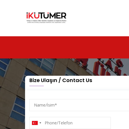
Ana
içeriğe
atla
Bize Ulaşın / Contact Us
Name/
İsim
Phone/Telefon