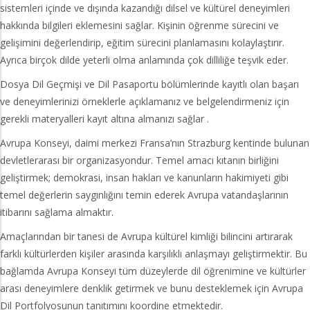
sistemleri içinde ve dışında kazandığı dilsel ve kültürel deneyimleri
hakkında bilgileri eklemesini sağlar. Kişinin öğrenme sürecini ve
gelişimini değerlendirip, eğitim sürecini planlamasını kolaylaştırır.
Ayrıca birçok dilde yeterli olma anlamında çok dilliliğe teşvik eder.
Dosya Dil Geçmişi ve Dil Pasaportu bölümlerinde kayıtlı olan başarı
ve deneyimlerinizi örneklerle açıklamanız ve belgelendirmeniz için
gerekli materyalleri kayıt altına almanızı sağlar .
Avrupa Konseyi, daimi merkezi Fransa’nın Strazburg kentinde bulunan
devletlerarası bir organizasyondur. Temel amacı kıtanın birliğini
geliştirmek; demokrasi, insan hakları ve kanunların hakimiyeti gibi
temel değerlerin saygınlığını temin ederek Avrupa vatandaşlarının
itibarını sağlama almaktır.
Amaçlarından bir tanesi de Avrupa kültürel kimliği bilincini artırarak
farklı kültürlerden kişiler arasında karşılıklı anlaşmayı geliştirmektir. Bu
bağlamda Avrupa Konseyi tüm düzeylerde dil öğrenimine ve kültürler
arası deneyimlere denklik getirmek ve bunu desteklemek için Avrupa
Dil Portfolyosunun tanıtımını koordine etmektedir.