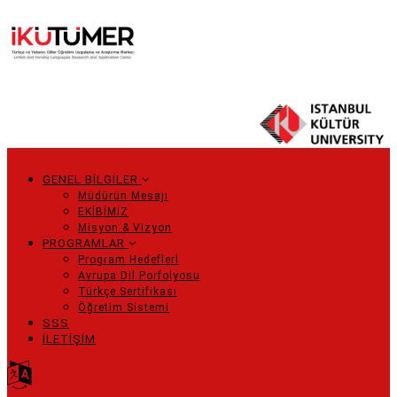
Ana
içeriğe
atla
GENEL BİLGİLER
Main
Müdürün Mesajı
EKİBİMİZ
navigation
Misyon & Vizyon
PROGRAMLAR
Program Hedeflerİ
Avrupa Dil Porfolyosu
Türkçe Sertifikası
Öğretim Sistemi
SSS
İLETİŞİM