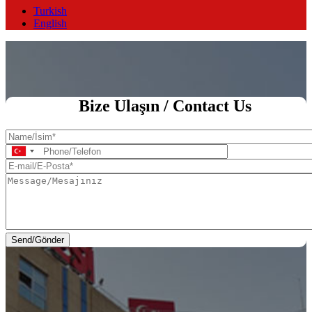
Turkish
English
Ana Sayfa
Bize Ulaşın / Contact Us
Name/
İsim
Phone/Telefon
E-
mail/E-
Message/Mesajınız
Posta