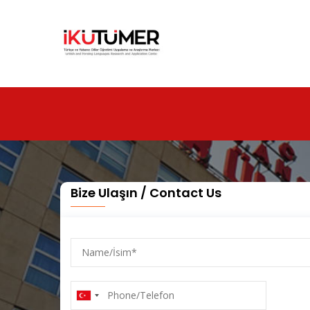
Ana
içeriğe
atla
Bize Ulaşın / Contact Us
Name/
İsim
Phone/Telefon