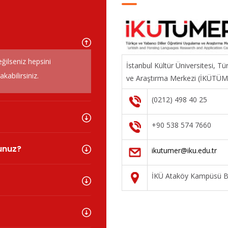
eğilseniz hepsini
İstanbul Kültür Üniversitesi, T
abilirsiniz.
ve Araştırma Merkezi (İKÜTÜ
(0212) 498 40 25
+90 538 574 7660
sunuz?
ikutumer@iku.edu.tr
İKÜ Ataköy Kampüsü Ba