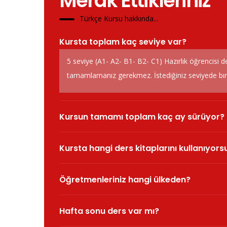
Merak Ettikleriniz
Türkçe Kursu hakkında...
Kursta toplam kaç seviye var?
5 seviye (A1- A2- B1- B2- C1) Hazırlık öğrencisi d
tamamlamanız gerekmez. İstediğiniz seviyede bırak
Kursun tamamı toplam kaç ay sürüyor?
Kursta hangi ders kitaplarını kullanıyor
Öğretmenleriniz hangi ülkeden?
Hafta sonu ders var mı?