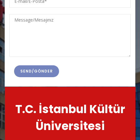
mail/E-
Posta
Message/Mesajınız
T.C. İstanbul Kültür
Üniversitesi