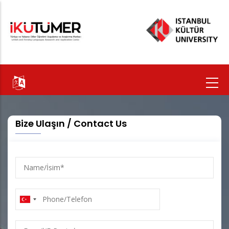
Ana
içeriğe
atla
Bize Ulaşın / Contact Us
Name/
İsim
Phone/Telefon
E-