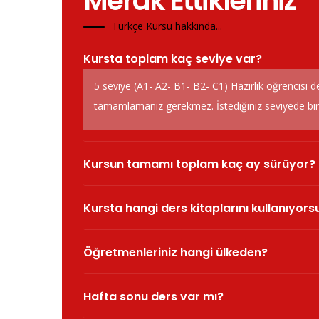
Merak Ettikleriniz
Türkçe Kursu hakkında...
Kursta toplam kaç seviye var?
5 seviye (A1- A2- B1- B2- C1) Hazırlık öğrencisi d
tamamlamanız gerekmez. İstediğiniz seviyede bırak
Kursun tamamı toplam kaç ay sürüyor?
Kursta hangi ders kitaplarını kullanıyor
Öğretmenleriniz hangi ülkeden?
Hafta sonu ders var mı?