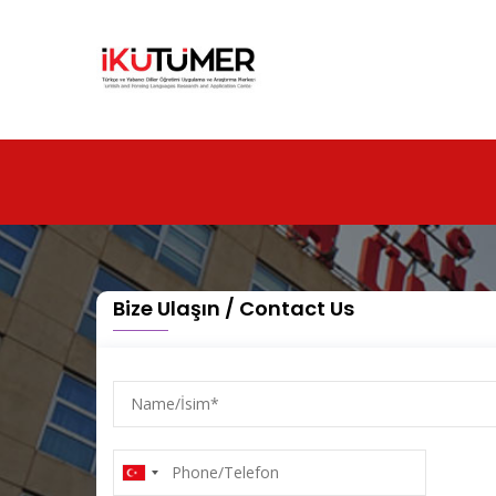
Ana
içeriğe
atla
Bize Ulaşın / Contact Us
Name/
İsim
Phone/Telefon