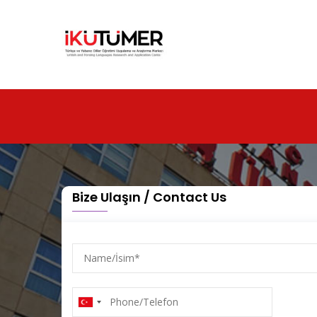
Ana
içeriğe
atla
Bize Ulaşın / Contact Us
Name/
İsim
Phone/Telefon