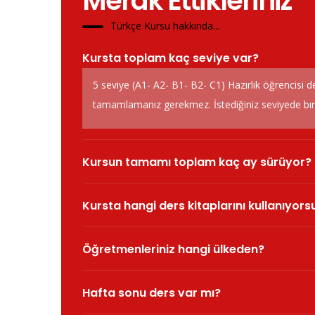
Merak Ettikleriniz
Türkçe Kursu hakkında...
Kursta toplam kaç seviye var?
5 seviye (A1- A2- B1- B2- C1) Hazırlık öğrencisi d
tamamlamanız gerekmez. İstediğiniz seviyede bırak
Kursun tamamı toplam kaç ay sürüyor?
Kursta hangi ders kitaplarını kullanıyor
Öğretmenleriniz hangi ülkeden?
Hafta sonu ders var mı?