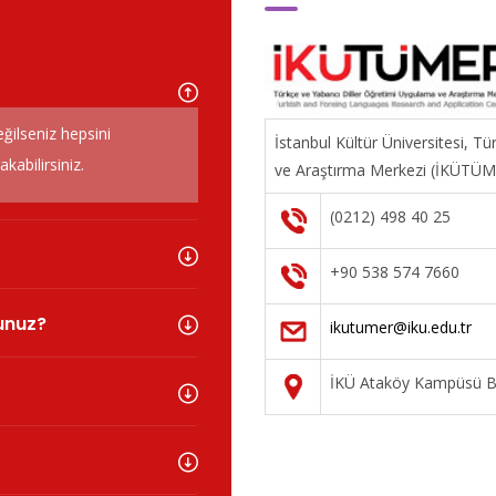
eğilseniz hepsini
İstanbul Kültür Üniversitesi, T
abilirsiniz.
ve Araştırma Merkezi (İKÜTÜ
(0212) 498 40 25
+90 538 574 7660
sunuz?
ikutumer@iku.edu.tr
İKÜ Ataköy Kampüsü Ba