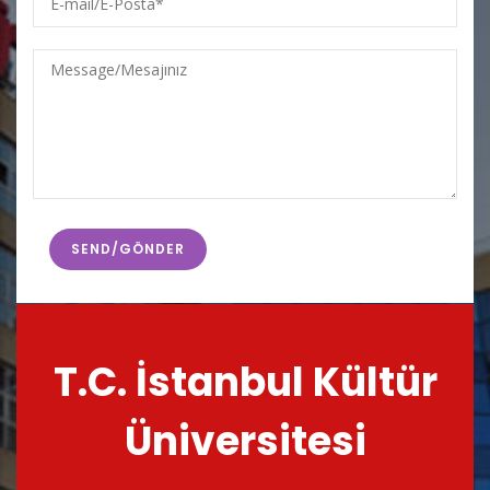
mail/E-
Posta
Message/Mesajınız
T.C. İstanbul Kültür
Üniversitesi