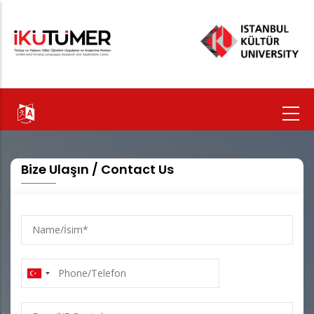
Ana
içeriğe
atla
Bize Ulaşın / Contact Us
Name/
İsim
Phone/Telefon
E-