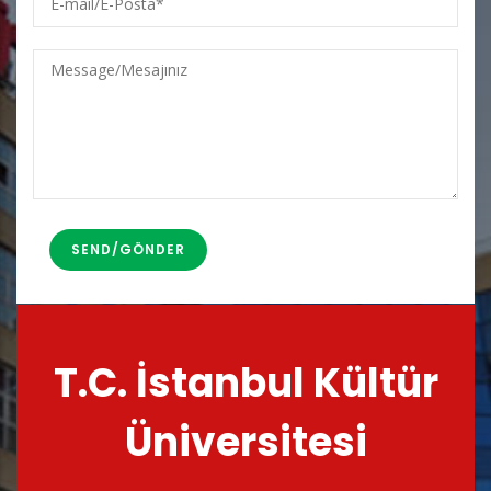
mail/E-
Posta
Message/Mesajınız
T.C. İstanbul Kültür
Üniversitesi