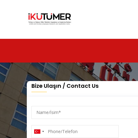
Ana
içeriğe
atla
Bize Ulaşın / Contact Us
Name/
İsim
Phone/Telefon