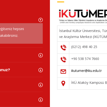
eğilseniz hepsini
İstanbul Kültür Üniversitesi, T
abilirsiniz.
ve Araştırma Merkezi (İKÜTÜ
(0212) 498 40 25
+90 538 574 7660
sunuz?
ikutumer@iku.edu.tr
İKÜ Ataköy Kampüsü Ba