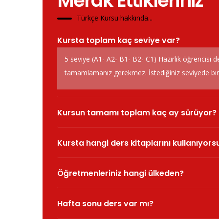
Merak Ettikleriniz
Türkçe Kursu hakkında...
Kursta toplam kaç seviye var?
5 seviye (A1- A2- B1- B2- C1) Hazırlık öğrencisi d
tamamlamanız gerekmez. İstediğiniz seviyede bırak
Kursun tamamı toplam kaç ay sürüyor?
Kursta hangi ders kitaplarını kullanıyor
Öğretmenleriniz hangi ülkeden?
Hafta sonu ders var mı?