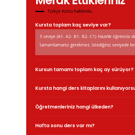
Merak Ettikleriniz
Türkçe Kursu hakkında...
Kursta toplam kaç seviye var?
5 seviye (A1- A2- B1- B2- C1) Hazırlık öğrencisi d
tamamlamanız gerekmez. İstediğiniz seviyede bırak
Kursun tamamı toplam kaç ay sürüyor?
Kursta hangi ders kitaplarını kullanıyor
Öğretmenleriniz hangi ülkeden?
Hafta sonu ders var mı?