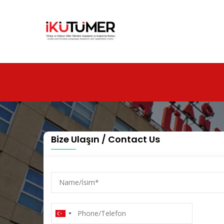
Ana
içeriğe
atla
Bize Ulaşın / Contact Us
Name/
İsim
Phone/Telefon