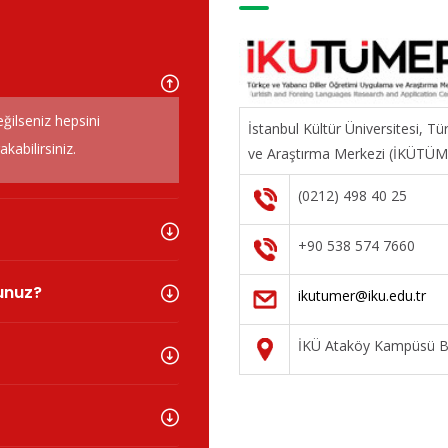
eğilseniz hepsini
İstanbul Kültür Üniversitesi, T
abilirsiniz.
ve Araştırma Merkezi (İKÜTÜ
(0212) 498 40 25
+90 538 574 7660
sunuz?
ikutumer@iku.edu.tr
İKÜ Ataköy Kampüsü Ba