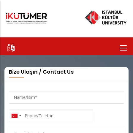
Ana
içeriğe
atla
Bize Ulaşın / Contact Us
Name/
İsim
Phone/Telefon
E-