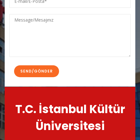
mail/E-
Posta
Message/Mesajınız
T.C. İstanbul Kültür
Üniversitesi