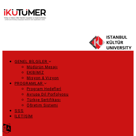
Ana
içeriğe
atla
GENEL BİLGİLER
Main
Müdürün Mesajı
EKİBİMİZ
navigation
Misyon & Vizyon
PROGRAMLAR
Program Hedeflerİ
Avrupa Dil Porfolyosu
Türkçe Sertifikası
Öğretim Sistemi
SSS
İLETİŞİM