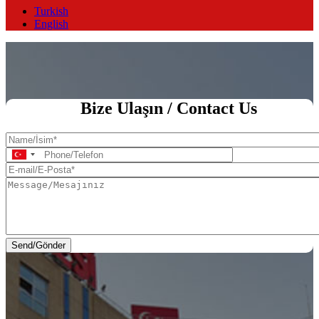
Turkish
English
Ana Sayfa
Bize Ulaşın / Contact Us
Name/
İsim
Phone/Telefon
E-
mail/E-
Message/Mesajınız
Posta