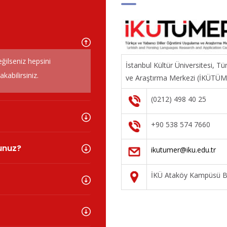
eğilseniz hepsini
İstanbul Kültür Üniversitesi, T
abilirsiniz.
ve Araştırma Merkezi (İKÜTÜ
(0212) 498 40 25
+90 538 574 7660
sunuz?
ikutumer@iku.edu.tr
İKÜ Ataköy Kampüsü Ba