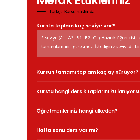
Merak Ettikleriniz
Türkçe Kursu hakkında...
Kursta toplam kaç seviye var?
5 seviye (A1- A2- B1- B2- C1) Hazırlık öğrencisi d
tamamlamanız gerekmez. İstediğiniz seviyede bırak
Kursun tamamı toplam kaç ay sürüyor?
Kursta hangi ders kitaplarını kullanıyor
Öğretmenleriniz hangi ülkeden?
Hafta sonu ders var mı?