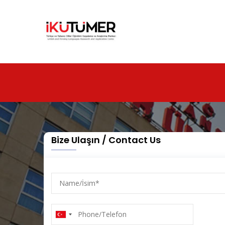
Ana
içeriğe
atla
Bize Ulaşın / Contact Us
Name/
İsim
Phone/Telefon