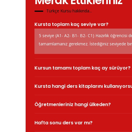
Merak Ettikleriniz
Türkçe Kursu hakkında...
Kursta toplam kaç seviye var?
5 seviye (A1- A2- B1- B2- C1) Hazırlık öğrencisi d
tamamlamanız gerekmez. İstediğiniz seviyede bırak
Kursun tamamı toplam kaç ay sürüyor?
Kursta hangi ders kitaplarını kullanıyor
Öğretmenleriniz hangi ülkeden?
Hafta sonu ders var mı?