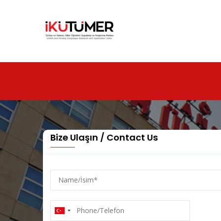
Ana
içeriğe
atla
Bize Ulaşın / Contact Us
Name/
İsim
Phone/Telefon