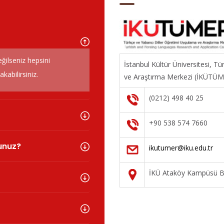
eğilseniz hepsini
İstanbul Kültür Üniversitesi, T
abilirsiniz.
ve Araştırma Merkezi (İKÜTÜ
(0212) 498 40 25
+90 538 574 7660
sunuz?
ikutumer@iku.edu.tr
İKÜ Ataköy Kampüsü Ba