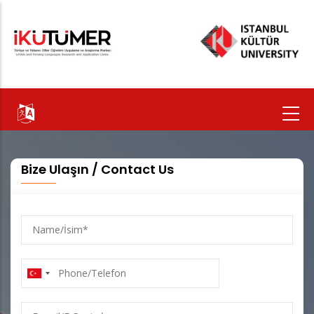
Ana
içeriğe
atla
Bize Ulaşın / Contact Us
Name/
İsim
Phone/Telefon
E-