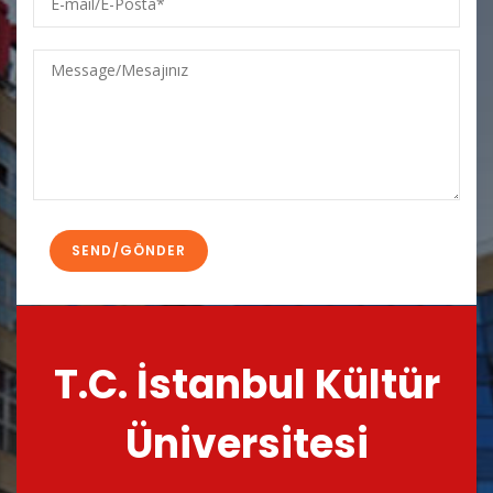
mail/E-
Posta
Message/Mesajınız
T.C. İstanbul Kültür
Üniversitesi