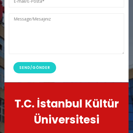
mail/E-
Posta
Message/Mesajınız
T.C. İstanbul Kültür
Üniversitesi