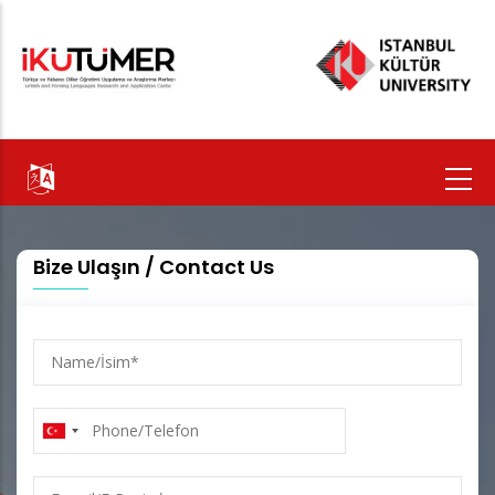
Ana
içeriğe
atla
Bize Ulaşın / Contact Us
Name/
İsim
Phone/Telefon
E-