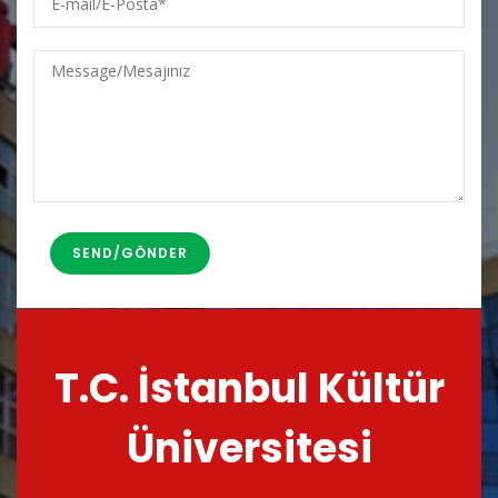
mail/E-
Posta
Message/Mesajınız
T.C. İstanbul Kültür
Üniversitesi