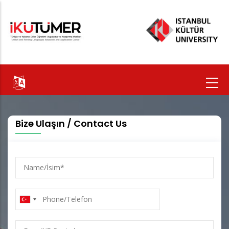
Ana
içeriğe
atla
Bize Ulaşın / Contact Us
Name/
İsim
Phone/Telefon
E-