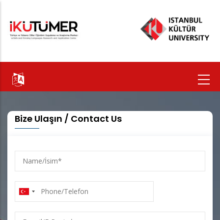
Ana
içeriğe
atla
Bize Ulaşın / Contact Us
Name/
İsim
Phone/Telefon
E-