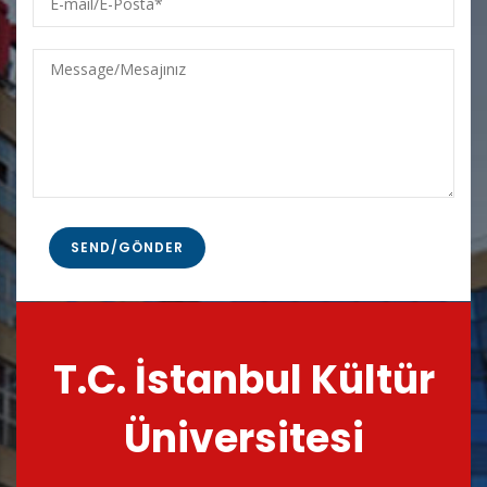
mail/E-
Posta
Message/Mesajınız
T.C. İstanbul Kültür
Üniversitesi