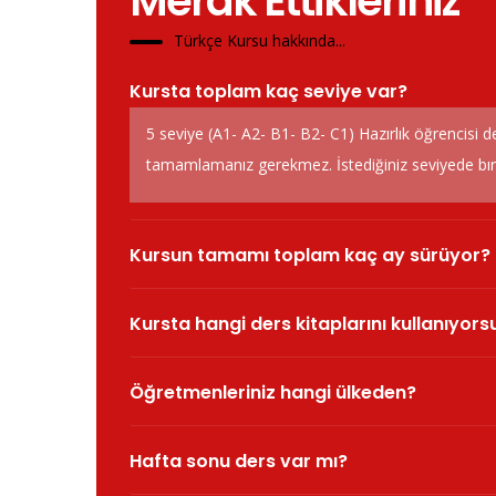
Merak Ettikleriniz
Türkçe Kursu hakkında...
Kursta toplam kaç seviye var?
5 seviye (A1- A2- B1- B2- C1) Hazırlık öğrencisi d
tamamlamanız gerekmez. İstediğiniz seviyede bırak
Kursun tamamı toplam kaç ay sürüyor?
Kursta hangi ders kitaplarını kullanıyor
Öğretmenleriniz hangi ülkeden?
Hafta sonu ders var mı?