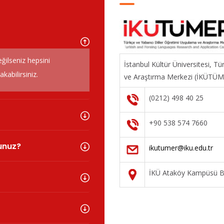
eğilseniz hepsini
İstanbul Kültür Üniversitesi, T
abilirsiniz.
ve Araştırma Merkezi (İKÜTÜ
(0212) 498 40 25
+90 538 574 7660
sunuz?
ikutumer@iku.edu.tr
İKÜ Ataköy Kampüsü Ba