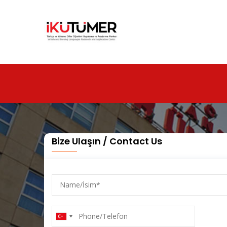
Ana
içeriğe
atla
Bize Ulaşın / Contact Us
Name/
İsim
Phone/Telefon