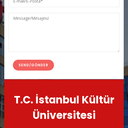
mail/E-
Posta
Message/Mesajınız
T.C. İstanbul Kültür
Üniversitesi