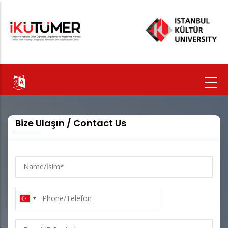
Ana
içeriğe
atla
Bize Ulaşın / Contact Us
Name/
İsim
Phone/Telefon
E-