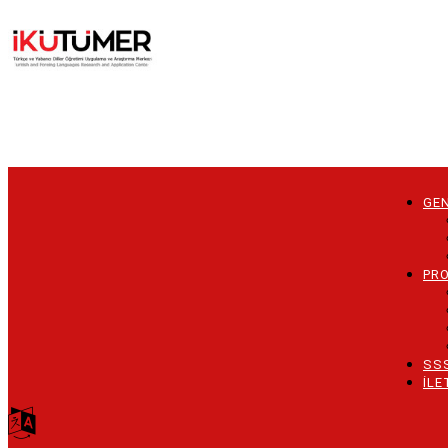
Ana
içeriğe
atla
GEN
Main
naviga
PR
SS
İLE