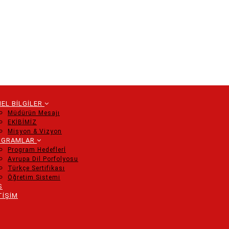
EL BİLGİLER
Müdürün Mesajı
EKİBİMİZ
tion
Misyon & Vizyon
OGRAMLAR
Program Hedeflerİ
Avrupa Dil Porfolyosu
Türkçe Sertifikası
Öğretim Sistemi
S
TİŞİM