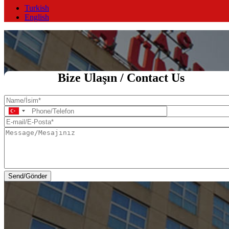
Turkish
English
Ana Sayfa
Bize Ulaşın / Contact Us
Name/
İsim
Phone/Telefon
E-
mail/E-
Message/Mesajınız
Posta