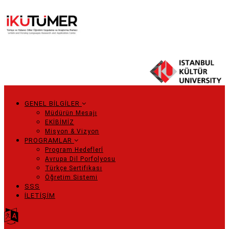
Ana
içeriğe
atla
GENEL BİLGİLER
Main
Müdürün Mesajı
EKİBİMİZ
navigation
Misyon & Vizyon
PROGRAMLAR
Program Hedeflerİ
Avrupa Dil Porfolyosu
Türkçe Sertifikası
Öğretim Sistemi
SSS
İLETİŞİM