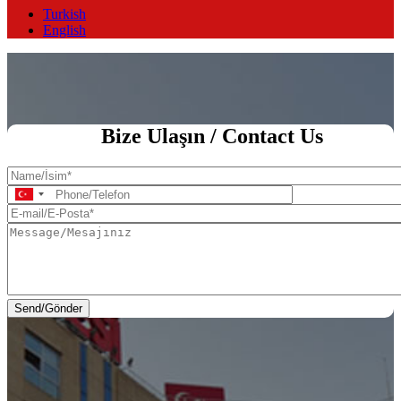
Turkish
English
Ana Sayfa
Bize Ulaşın / Contact Us
Name/
İsim
Phone/Telefon
E-
mail/E-
Message/Mesajınız
Posta