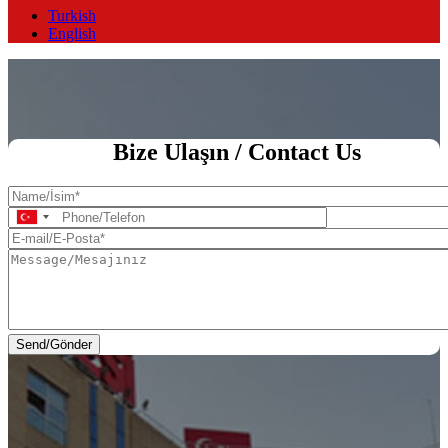
Turkish
English
Ana Sayfa
Bize Ulaşın / Contact Us
Name/
İsim
Phone/Telefon
E-
mail/E-
Message/Mesajınız
Posta