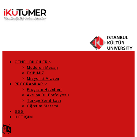
Ana
içeriğe
atla
GENEL BİLGİLER
Main
Müdürün Mesajı
EKİBİMİZ
navigation
Misyon & Vizyon
PROGRAMLAR
Program Hedeflerİ
Avrupa Dil Porfolyosu
Türkçe Sertifikası
Öğretim Sistemi
SSS
İLETİŞİM