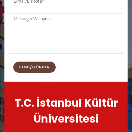
mail/E-
Posta
Message/Mesajınız
T.C. İstanbul Kültür
Üniversitesi