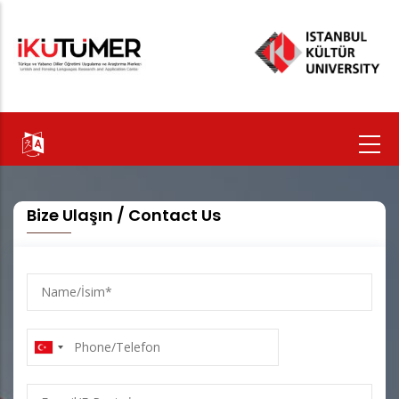
Ana
içeriğe
atla
Bize Ulaşın / Contact Us
Name/
İsim
Phone/Telefon
E-