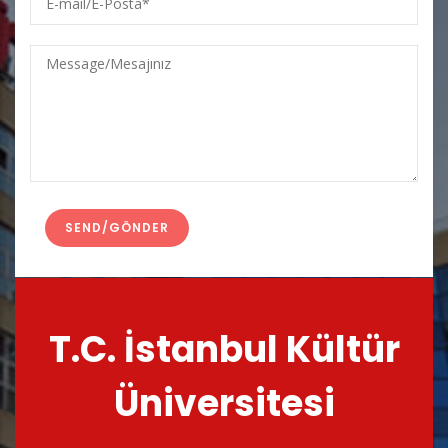
mail/E-
Posta
Message/Mesajınız
T.C. İstanbul Kültür
Üniversitesi