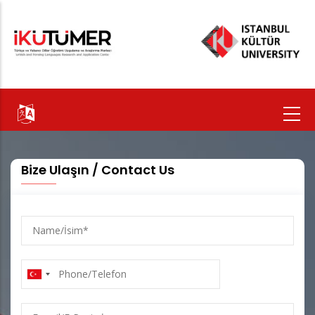
Ana
içeriğe
atla
Bize Ulaşın / Contact Us
Name/
İsim
Phone/Telefon
E-