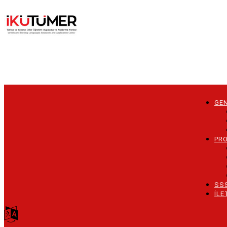
Ana
içeriğe
atla
GEN
Main
naviga
PR
SS
İLE