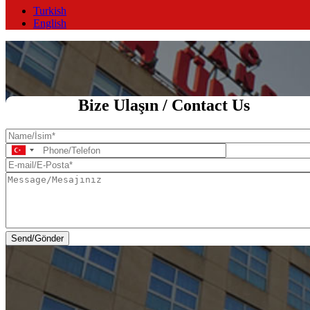
Turkish
English
Ana Sayfa
Bize Ulaşın / Contact Us
Name/
İsim
Phone/Telefon
E-
mail/E-
Message/Mesajınız
Posta