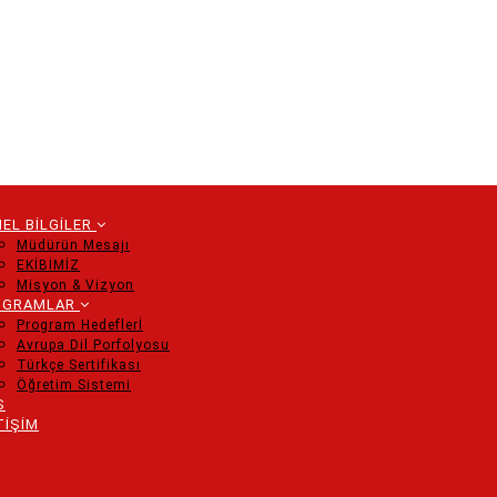
EL BİLGİLER
Müdürün Mesajı
EKİBİMİZ
tion
Misyon & Vizyon
OGRAMLAR
Program Hedeflerİ
Avrupa Dil Porfolyosu
Türkçe Sertifikası
Öğretim Sistemi
S
TİŞİM