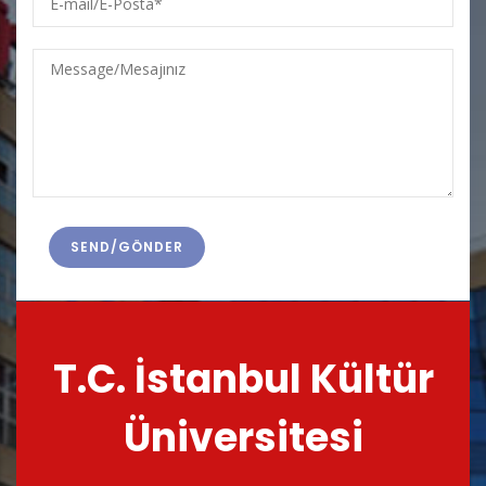
mail/E-
Posta
Message/Mesajınız
T.C. İstanbul Kültür
Üniversitesi