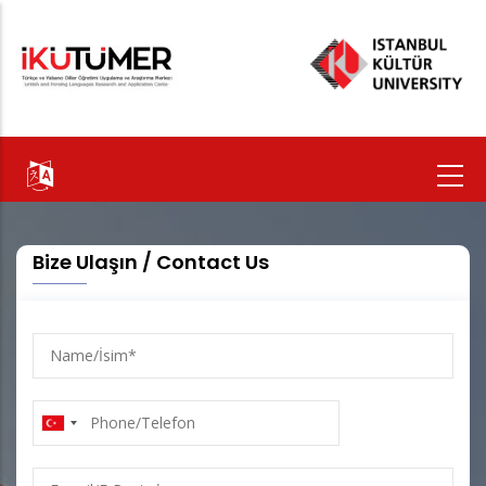
Ana
içeriğe
atla
Bize Ulaşın / Contact Us
Name/
İsim
Phone/Telefon
E-