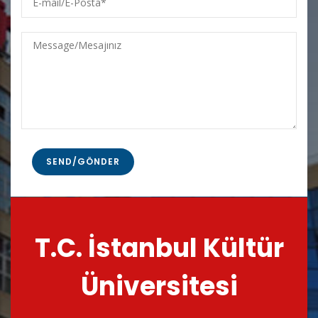
mail/E-
Posta
Message/Mesajınız
T.C. İstanbul Kültür
Üniversitesi