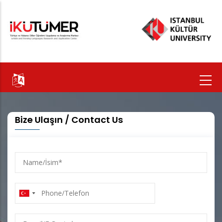
Ana
içeriğe
atla
Bize Ulaşın / Contact Us
Name/
İsim
Phone/Telefon
E-