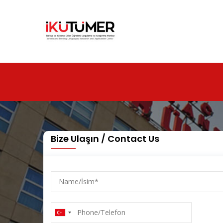
Ana
içeriğe
atla
Bize Ulaşın / Contact Us
Name/
İsim
Phone/Telefon