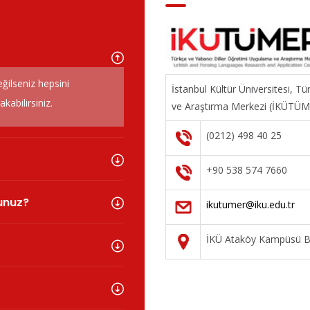
eğilseniz hepsini
İstanbul Kültür Üniversitesi, T
abilirsiniz.
ve Araştırma Merkezi (İKÜTÜ
(0212) 498 40 25
+90 538 574 7660
sunuz?
ikutumer@iku.edu.tr
İKÜ Ataköy Kampüsü Ba